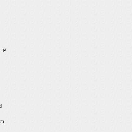
- ja
d
em