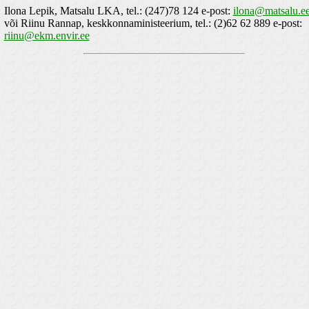
Ilona Lepik, Matsalu LKA, tel.: (247)78 124 e-post:
ilona@matsalu.e
või Riinu Rannap, keskkonnaministeerium, tel.: (2)62 62 889 e-post:
riinu@ekm.envir.ee