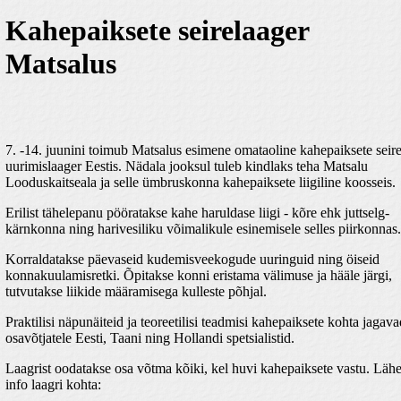
Kahepaiksete seirelaager
Matsalus
7. -14. juunini toimub Matsalus esimene omataoline kahepaiksete seire
uurimislaager Eestis. Nädala jooksul tuleb kindlaks teha Matsalu
Looduskaitseala ja selle ümbruskonna kahepaiksete liigiline koosseis.
Erilist tähelepanu pööratakse kahe haruldase liigi - kõre ehk juttselg-
kärnkonna ning harivesiliku võimalikule esinemisele selles piirkonnas.
Korraldatakse päevaseid kudemisveekogude uuringuid ning öiseid
konnakuulamisretki. Õpitakse konni eristama välimuse ja hääle järgi,
tutvutakse liikide määramisega kulleste põhjal.
Praktilisi näpunäiteid ja teoreetilisi teadmisi kahepaiksete kohta jagava
osavõtjatele Eesti, Taani ning Hollandi spetsialistid.
Laagrist oodatakse osa võtma kõiki, kel huvi kahepaiksete vastu. Läh
info laagri kohta: