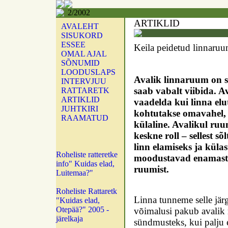
2/2002
ARTIKLID
AVALEHT
SISUKORD
ESSEE
Keila peidetud linnaru
OMAL AJAL
SÕNUMID
LOODUSLAPS
Avalik linnaruum on se
INTERVJUU
saab vabalt viibida. 
RATTARETK
ARTIKLID
vaadelda kui linna elu
JUHTKIRI
kohtutakse omavahel, s
RAAMATUD
külaline. Avalikul ruu
keskne roll – sellest s
linn elamiseks ja küla
Roheliste ratteretke
moodustavad enamasti
info" Kuidas elad,
ruumist.
Luitemaa?"
Roheliste Rattaretk
Linna tunneme selle jär
"Kuidas elad,
Otepää?" 2005 -
võimalusi pakub avalik
järelkaja
sündmusteks, kui palju 