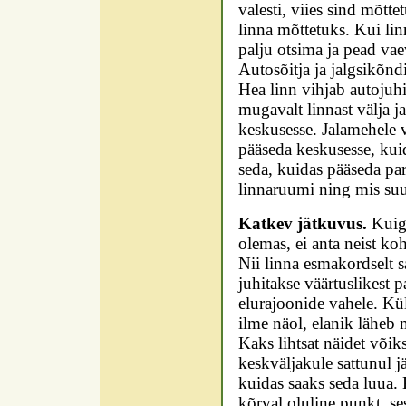
valesti, viies sind mõtt
linna mõttetuks. Kui linn
palju otsima ja pead va
Autosõitja ja jalgsikõndi
Hea linn vihjab autojuhi
mugavalt linnast välja j
keskusesse. Jalamehele v
pääseda keskusesse, kui
seda, kuidas pääseda pa
linnaruumi ning mis suu
Katkev jätkuvus.
Kuigi
olemas, ei anta neist ko
Nii linna esmakordselt s
juhitakse väärtuslikest 
elurajoonide vahele. Kü
ilme näol, elanik läheb 
Kaks lihtsat näidet võiks
keskväljakule sattunul 
kuidas saaks seda luua.
kõrval oluline punkt, se