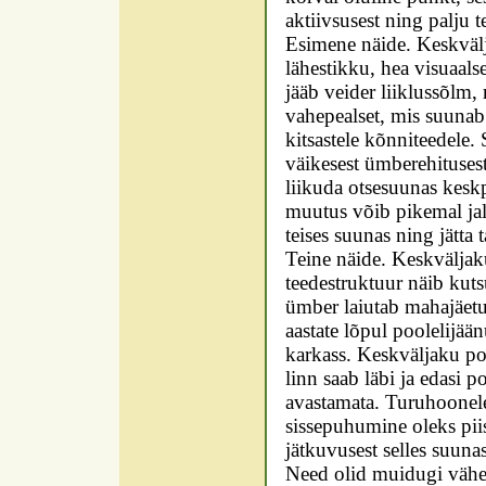
aktiivsusest ning palju t
Esimene näide. Keskvälj
lähestikku, hea visuaal
jääb veider liiklussõlm,
vahepealset, mis suunab
kitsastele kõnniteedele. 
väikesest ümberehituses
liikuda otsesuunas keskp
muutus võib pikemal jalu
teises suunas ning jätta t
Teine näide. Keskväljaku
teedestruktuur näib kuts
ümber laiutab mahajäetu
aastate lõpul poolelijä
karkass. Keskväljaku poo
linn saab läbi ja edasi po
avastamata. Turuhoonel
sissepuhumine oleks pii
jätkuvusest selles suunas
Need olid muidugi vähes