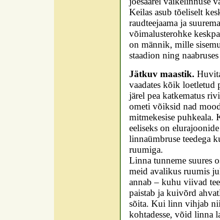
jõesaarel väikelinnuse 
Keilas asub tõeliselt ke
raudteejaama ja suurema
võimalusterohke keskpa
on männik, mille sisemus
staadion ning naabruses
Jätkuv maastik.
Huvita
vaadates kõik loetletud p
järel pea katkematus riv
ometi võiksid nad mood
mitmekesise puhkeala. Ke
eeliseks on elurajoonide
linnaümbruse teedega ku
ruumiga.
Linna tunneme suures os
meid avalikus ruumis ju
annab – kuhu viivad teed
paistab ja kuivõrd ahva
sõita. Kui linn vihjab ni
kohtadesse, võid linna 