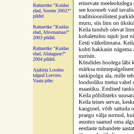
erinevate meeleoludega 
Rattaretke "Kuidas
see koosneb vaid tavalist
elad, Soome 2002?"
traditsioonilistest parkid
pildid
muru, siis linn on ükslu
Rattaretke "Kuidas
Keila tundub olevat lin
elad, Ahvenamaa?"
kohaletulnu tajub just n
2003 pildid.
Eesti väikelinnana. Keil
Rattaretke "Kuidas
kohti hakkasin nägema all
elad, Alutaguse?"
uurisin.
2004 pildid.
Kõndides hoolega läbi k
märksa mitmepalgelisem.
Ajakirja Loodus
tankipolgu ala, mille te
talgud Leevres.
Vaata pilte.
loodusliku metsa vahel 
maastiku. Endised tank
Keila põhilisteks suusar
Keila teises servas, kes
kaugusel, võib sattuda o
praegu välja surnud, kuig
asustus saanud oma algu
eestlaste tuhandete aast