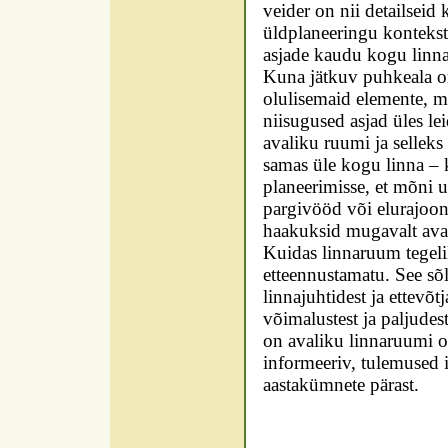
veider on nii detailseid
üldplaneeringu konteksti
asjade kaudu kogu linn
Kuna jätkuv puhkeala o
olulisemaid elemente, m
niisugused asjad üles l
avaliku ruumi ja selleks
samas üle kogu linna – 
planeerimisse, et mõni 
pargivööd või elurajoon
haakuksid mugavalt ava
Kuidas linnaruum tegeli
etteennustamatu. See sõl
linnajuhtidest ja ettevõt
võimalustest ja paljudes
on avaliku linnaruumi o
informeeriv, tulemused 
aastakümnete pärast.