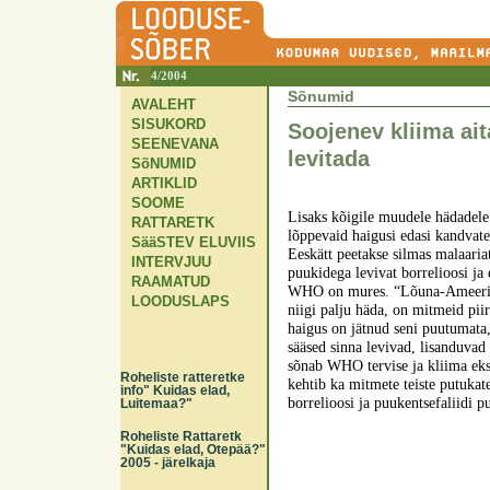
4/2004
Sõnumid
AVALEHT
SISUKORD
Soojenev kliima ait
SEENEVANA
levitada
SõNUMID
ARTIKLID
SOOME
Lisaks kõigile muudele hädadele
RATTARETK
lõppevaid haigusi edasi kandvate
SääSTEV ELUVIIS
Eeskätt peetakse silmas malaaria
INTERVJUU
puukidega levivat borrelioosi ja 
RAAMATUD
WHO on mures. “Lõuna-Ameerikas
LOODUSLAPS
niigi palju häda, on mitmeid pii
haigus on jätnud seni puutumata,
sääsed sinna levivad, lisanduvad
sõnab WHO tervise ja kliima eks
Roheliste ratteretke
kehtib ka mitmete teiste putukate
info" Kuidas elad,
borrelioosi ja puukentsefaliidi p
Luitemaa?"
Roheliste Rattaretk
"Kuidas elad, Otepää?"
2005 - järelkaja