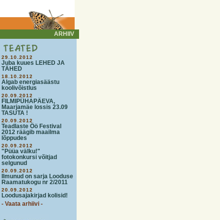
ARHIIV
29.10.2012
Juba kuues LEHED JA
TÄHED
18.10.2012
Algab energiasäästu
koolivõistlus
20.09.2012
FILMIPÜHAPÄEVA,
Maarjamäe lossis 23.09
TASUTA !
20.09.2012
Teadlaste Öö Festival
2012 räägib maailma
lõppudes
20.09.2012
"Püüa välku!"
fotokonkursi võitjad
selgunud
20.09.2012
Ilmunud on sarja Looduse
Raamatukogu nr 2/2011
20.09.2012
Loodusajakirjad kolisid!
- Vaata arhiivi -