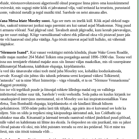
Muide, tööstusrevolutsiooni algperioodil olnud praeguse linna piires oma kuuskümmend
vesiveskit, mis sugugi mitte kõik ei jahvatanud vilja, vaid teritasid ka terariistu, purustasid
konte, valtsisid metalli ja tegid muidki töid. Sarehole on neist ainsana alles.
Vana Metsa leiate Moseley soost.
Aga see mets on imelik küll. Kõik asjad oleksid nagu
elus, saaksid toimuvast justkui nagu paremini aru kui samad asjad Maakonnas. Ning puud
ei armasta võõraid. Nad jälgivad sind. Tavaliselt ainult jälgivadki, kuni kestab päevavalgus,
ega tee suurt midagi. Kõige vaenulikumad vahest ehk pillavad oksa või pistavad juure jala
ette või haaravad sind pika väädiga. Aga öösiti minevat asjad küll hulluks, nii vähemalt
räägitakse.
“Sõrmuste Isand”.
Kui vanast veskitiigist mööda kõndida, jõuate Wake Green Roadile,
mille majas number 264 Mabel Tolkien oma poegadega aastail 1896–1900 elas. Toona veel
üsna uus teenijatele ehitatud majake asus siis linnast väljas maakolkas, mis oli suurepärane
allikmaterjal Maakonna, kääbikute elupaiga, kirjeldamiseks.
Ja veel üks tänavavahe edasi toob meid juba Moseley soo, kohaliku looduskaitseala,
servale. Kusagil siin juhtus üks talunik peletama seeni korjanud väikesi Tolkieneid;
“autasuks” sai ta nime Must Inimsööja – väga võimalik, et ta on “Sõrmuse Vennaskonna”
Maggoti prototüüp.
Soo ise või tegelikult puude ja õitseajal rohkete lilledega madal org on vallidega
ümbritsetud endine suur tiik, Sarehole’i veski veehoidla. Seda paika on kuulus kirjanik ise
vanaduspäevil intervjuus meenutanud, nii et Moseley soo kui inspiratsiooniallikas Vana
Metsa, Tom Bombadili elupaiga, kirjeldamiseks ei ole kindlasti lihtsalt hilisem
spekulatsioon. 1850-ndate paiku lasti tiik tühjaks, aga päris ära ei kuivanud see koht ka
hiljem. Siin on sildu ja trepikesi ning käsipuudega ääristatud auk, kus Coldbathi oja
juhitakse maa alla. Kitsamaid ja laiemaid teeradu raamivad rohked jändrikud puud-põõsad,
mille vahel on kahtlemata nii lihtne ära eksida. Ja tõepoolest on siin juurikaid, mis su jalust
võivad paisata või oksi, mis lehti puistates teeradu su eest ära peidavad. Nii et mine tea
tõesti, mis siin öösiti toimuda võib…