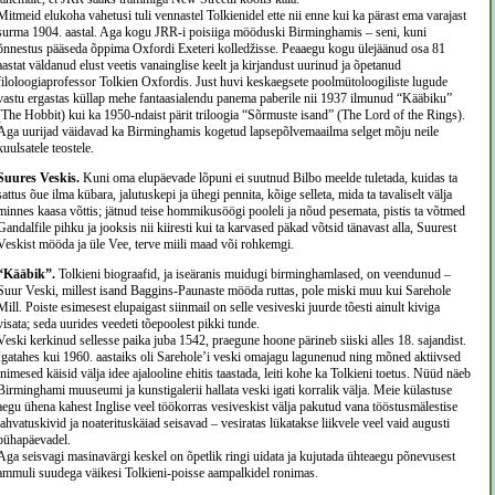
Mitmeid elukoha vahetusi tuli vennastel Tolkienidel ette nii enne kui ka pärast ema varajast
surma 1904. aastal. Aga kogu JRR-i poisiiga mööduski Birminghamis – seni, kuni
õnnestus pääseda õppima Oxfordi Exeteri kolledžisse. Peaaegu kogu ülejäänud osa 81
aastat väldanud elust veetis vanainglise keelt ja kirjandust uurinud ja õpetanud
filoloogiaprofessor Tolkien Oxfordis. Just huvi keskaegsete poolmütoloogiliste lugude
vastu ergastas küllap mehe fantaasialendu panema paberile nii 1937 ilmunud “Kääbiku”
(The Hobbit) kui ka 1950-ndaist pärit triloogia “Sõrmuste isand” (The Lord of the Rings).
Aga uurijad väidavad ka Birminghamis kogetud lapsepõlvemaailma selget mõju neile
kuulsatele teostele.
Suures Veskis.
Kuni oma elupäevade lõpuni ei suutnud Bilbo meelde tuletada, kuidas ta
sattus õue ilma kübara, jalutuskepi ja ühegi pennita, kõige selleta, mida ta tavaliselt välja
minnes kaasa võttis; jätnud teise hommikusöögi pooleli ja nõud pesemata, pistis ta võtmed
Gandalfile pihku ja jooksis nii kiiresti kui ta karvased päkad võtsid tänavast alla, Suurest
Veskist mööda ja üle Vee, terve miili maad või rohkemgi.
“Kääbik”.
Tolkieni biograafid, ja iseäranis muidugi birminghamlased, on veendunud –
Suur Veski, millest isand Baggins-Paunaste mööda ruttas, pole miski muu kui Sarehole
Mill. Poiste esimesest elupaigast siinmail on selle vesiveski juurde tõesti ainult kiviga
visata; seda uurides veedeti tõepoolest pikki tunde.
Veski kerkinud sellesse paika juba 1542, praegune hoone pärineb siiski alles 18. sajandist.
Igatahes kui 1960. aastaiks oli Sarehole’i veski omajagu lagunenud ning mõned aktiivsed
inimesed käisid välja idee ajalooline ehitis taastada, leiti kohe ka Tolkieni toetus. Nüüd näeb
Birminghami muuseumi ja kunstigalerii hallata veski igati korralik välja. Meie külastuse
aegu ühena kahest Inglise veel töökorras vesiveskist välja pakutud vana tööstusmälestise
jahvatuskivid ja noaterituskäiad seisavad – vesiratas lükatakse liikvele veel vaid augusti
pühapäevadel.
Aga seisvagi masinavärgi keskel on õpetlik ringi uidata ja kujutada ühteaegu põnevusest
ammuli suudega väikesi Tolkieni-poisse aampalkidel ronimas.