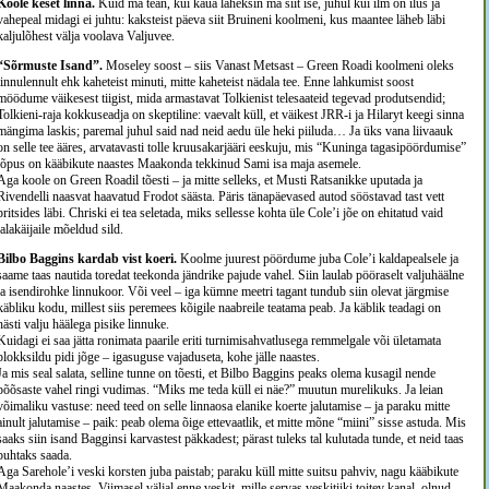
Koole keset linna.
Kuid ma tean, kui kaua läheksin ma siit ise, juhul kui ilm on ilus ja
vahepeal midagi ei juhtu: kaksteist päeva siit Bruineni koolmeni, kus maantee läheb läbi
kaljulõhest välja voolava Valjuvee.
“Sõrmuste Isand”.
Moseley soost – siis Vanast Metsast – Green Roadi koolmeni oleks
linnulennult ehk kaheteist minuti, mitte kaheteist nädala tee. Enne lahkumist soost
möödume väikesest tiigist, mida armastavat Tolkienist telesaateid tegevad produtsendid;
Tolkieni-raja kokkuseadja on skeptiline: vaevalt küll, et väikest JRR-i ja Hilaryt keegi sinna
mängima laskis; paremal juhul said nad neid aedu üle heki piiluda… Ja üks vana liivaauk
on selle tee ääres, arvatavasti tolle kruusakarjääri eeskuju, mis “Kuninga tagasipöördumise”
lõpus on kääbikute naastes Maakonda tekkinud Sami isa maja asemele.
Aga koole on Green Roadil tõesti – ja mitte selleks, et Musti Ratsanikke uputada ja
Rivendelli naasvat haavatud Frodot säästa. Päris tänapäevased autod sööstavad tast vett
pritsides läbi. Chriski ei tea seletada, miks sellesse kohta üle Cole’i jõe on ehitatud vaid
jalakäijaile mõeldud sild.
Bilbo Baggins kardab vist koeri.
Koolme juurest pöördume juba Cole’i kaldapealsele ja
saame taas nautida toredat teekonda jändrike pajude vahel. Siin laulab pööraselt valjuhäälne
ja isendirohke linnukoor. Või veel – iga kümne meetri tagant tundub siin olevat järgmise
käbliku kodu, millest siis peremees kõigile naabreile teatama peab. Ja käblik teadagi on
hästi valju häälega pisike linnuke.
Kuidagi ei saa jätta ronimata paarile eriti turnimisahvatlusega remmelgale või ületamata
plokksildu pidi jõge – igasuguse vajaduseta, kohe jälle naastes.
Ja mis seal salata, selline tunne on tõesti, et Bilbo Baggins peaks olema kusagil nende
põõsaste vahel ringi vudimas. “Miks me teda küll ei näe?” muutun murelikuks. Ja leian
võimaliku vastuse: need teed on selle linnaosa elanike koerte jalutamise – ja paraku mitte
ainult jalutamise – paik: peab olema õige ettevaatlik, et mitte mõne “miini” sisse astuda. Mis
saaks siin isand Bagginsi karvastest päkkadest; pärast tuleks tal kulutada tunde, et neid taas
puhtaks saada.
Aga Sarehole’i veski korsten juba paistab; paraku küll mitte suitsu pahviv, nagu kääbikute
Maakonda naastes. Viimasel väljal enne veskit, mille servas veskitiiki toitev kanal, olnud