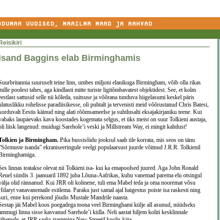
Reisikiri
Isand Baggins elab Birminghamis
Suurbritannia suuruselt teine linn, umbes miljoni elanikuga Birmingham, võib olla rikas
mille poolest tahes, aga kindlasti mitte turiste ligitõmbavatest objektidest. See, et kolm
eestlast sattusid selle nii kõleda, suitsuse ja võõrana tunduva hiigelasumi keskel päris
ulatuslikku rohelisse paradiisikesse, oli puhtalt ja tervenisti meid võõrustanud Chris Batesi,
korduvalt Eestis käinud ning alati rõõmsameelse ja suhtlusalti eksajakirjaniku teene. Kui
vabaks laupäevaks kava koostades kogemata selgus, et üks meist on suur Tolkieni austaja,
oli liisk langenud: muidugi Sarehole’i veski ja Millstream Way, ei mingit kahtlust!
Tolkien ja Birmingham.
Pika bussisõidu jooksul saab üle korrata, mis seos on tänu
“Sõrmuste isanda” ekraniseeringule veelgi populaarsust juurde võitnud J.R.R. Tolkienil
Birminghamiga.
Ses linnas teatakse olevat nii Tolkieni isa- kui ka emapoolsed juured. Aga John Ronald
Reuel sündis 3. jaanuaril 1892 juba Lõuna-Aafrikas, kuhu vanemad parema elu otsingul
välja olid rännanud. Kui JRR oli kolmene, tuli ema Mabel teda ja oma nooremat võsu
Hilaryt vanavanemaile esitlema. Paraku just samal ajal haigestus poiste isa raskesti ning
suri, enne kui perekond jõudis Mustale Mandrile naasta.
Sestap jäi Mabel koos poegadega toona veel Birminghami külje all asunud, nüüdseks
ammugi linna sisse kasvanud Sarehole’i külla. Neli aastat hiljem koliti kesklinnale
lähemale, et JRR saaks trammiga New Streetil koolis käia.