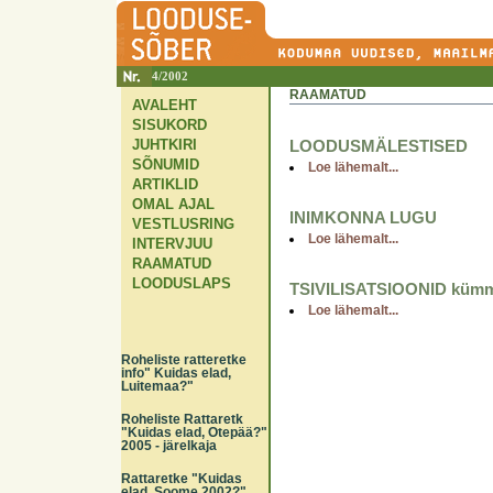
4/2002
RAAMATUD
AVALEHT
SISUKORD
JUHTKIRI
LOODUSMÄLESTISED
SÕNUMID
Loe lähemalt...
ARTIKLID
OMAL AJAL
INIMKONNA LUGU
VESTLUSRING
Loe lähemalt...
INTERVJUU
RAAMATUD
LOODUSLAPS
TSIVILISATSIOONID kümme 
Loe lähemalt...
Roheliste ratteretke
info" Kuidas elad,
Luitemaa?"
Roheliste Rattaretk
"Kuidas elad, Otepää?"
2005 - järelkaja
Rattaretke "Kuidas
elad, Soome 2002?"