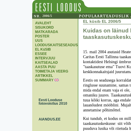
2006/5
EL küsib EL 2006/5
AVALEHT
SISUKORD
Kuidas on läinud 
MATKARADA
taaskasutuskesk
POSTER
UUS
LOODUSKAITSESEADUS
EL KüSIB
15. mail 2004 asutasid Heat
ESSEE
Caritas Eesti Tallinna taaska
INTERVJUU
kontaktidest Helsingi ümbrus
KAITSEALAD
”taaskasutuse ema” Tuovi Kur
AASTA PUU
TOIMETAJA VEERG
keskkonnakaitsjaid juurutama
ARTIKKEL
SUMMARY
Eestis on seadusega korralda
ringlusse suunamine, samas t
mida endal enam vaja ei ole,
omaniku juures. Taaskasutus
Eesti Looduse
tuua kõiki korras, aga endale
fotovoistlus 2010
lauanõudest mööblini. Mujalt 
annetamise põhimõttel.
Kui tundub, et kodus on mille
AIANDUS.EE
taaskasutuskeskusse: siit võib
puuduva lusika või riietuda 