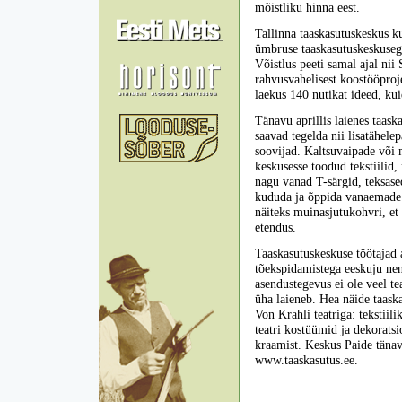
mõistliku hinna eest.
Tallinna taaskasutuskeskus ku
ümbruse taaskasutuskeskusega
Võistlus peeti samal ajal nii
rahvusvahelisest koostööproj
laekus 140 nutikat ideed, kui
Tänavu aprillis laienes taask
saavad tegelda nii lisatähele
soovijad. Kaltsuvaipade või 
keskusesse toodud tekstiilid,
nagu vanad T-särgid, teksased
kududa ja õppida vanaemade k
näiteks muinasjutukohvri, e
etendus.
Taaskasutuskeskuse töötajad 
tõekspidamistega eeskuju nen
asendustegevus ei ole veel t
üha laieneb. Hea näide taask
Von Krahli teatriga: tekstiili
teatri kostüümid ja dekorats
kraamist. Keskus Paide tänav
www.taaskasutus.ee.