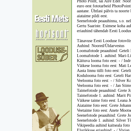
Photo Point, sai Aire Eder. Noor
euro eest fototarbeid PhotoPoint
aastane. Ühtlasi pälvis ta noort
aiataime pildi eest.
Seenefotode peaauhinna, s.o. nelj
Gertu Saariste. Esimese koha auh
eriauhind tähendab Eesti Looduse
Tänavuse Eesti Looduse fotovõis
Auhind: Noored/Üldarvestus
Loomafotode peaauhind: Geteli H
Loomafotode 1. auhind: Mari-Li
Käituva looma foto eest: - / Ind
Väikese looma foto eest: Mati L
Aasta linnu tülli foto eest: Gete
Kodulooma foto eest: Geteli Han
Veelooma foto eest: - / Silver 
Veelooma foto eest: - / Jan Siim
Taimefotode peaauhind: Grete J
Taimefotode 1. auhind: Marit Pi
Väikese taime foto eest: Leana 
Aiataime foto eest: Grete Johan
Veetaime foto eest: Anete Moots
Seenefotode peaauhind: Grete Jo
Seenefotode 1. auhind: Silver T
Vikipeedia auhind kaitseala foto
Elurikkuse eriauhind: - / Vivian