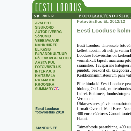
2012/12
Fotovõistlus EL 2012/12
AVALEHT
SISUKORD
Eesti Looduse kolm
AUTORI VEERG
SõNUMID
VEEBIVALVUR
NAHKHIIRED
Eesti Looduse tänavusele fotovõis
EL KüSIB
kellest noorim oli neli ja vani
PäRANDKULTUUR
Looduse fotovõistlus on keskend
PõLEVKIVI AJALUGU
võimalikult täpselt määrama pild
AASTA PUU
saamisloo. Tavapärane kategoori
FOTOVõISTLUS
puudub. Seekord oli kategooria 
INTERVJUU
Keskkonnaministeerium pani välja
KAITSEALA
RAAMATUD
Pilte hindasid Eesti Looduse pe
KROONIKA
bioloog Ott Luuk, mittetulundus
SUMMARY
Indrek Rohtmets, loodusfotograaf
Veromann.
Üldarvestuses pälvis loomafotod
firmalt Overall, Mati Kose. Noo
Eesti Looduse
fotovoistlus 2010
400 euro väärtuses Canoni tootei
Hanni.
Taimefotode peaauhinna, 400 euro
AIANDUS.EE